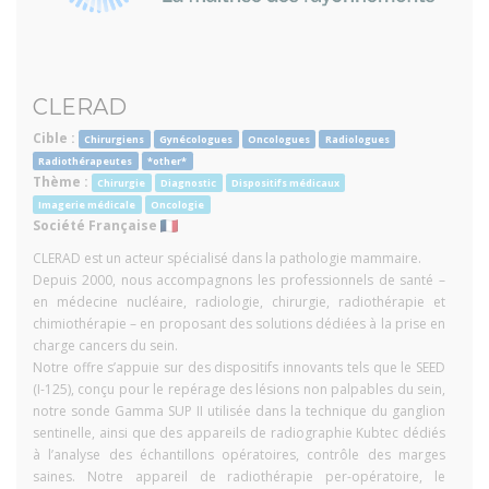
CLERAD
Cible :
Chirurgiens
Gynécologues
Oncologues
Radiologues
Radiothérapeutes
*other*
Thème :
Chirurgie
Diagnostic
Dispositifs médicaux
Imagerie médicale
Oncologie
Société Française
CLERAD est un acteur spécialisé dans la pathologie mammaire.
Depuis 2000, nous accompagnons les professionnels de santé –
en médecine nucléaire, radiologie, chirurgie, radiothérapie et
chimiothérapie – en proposant des solutions dédiées à la prise en
charge cancers du sein.
Notre offre s’appuie sur des dispositifs innovants tels que le SEED
(I-125), conçu pour le repérage des lésions non palpables du sein,
notre sonde Gamma SUP II utilisée dans la technique du ganglion
sentinelle, ainsi que des appareils de radiographie Kubtec dédiés
à l’analyse des échantillons opératoires, contrôle des marges
saines. Notre appareil de radiothérapie per-opératoire, le