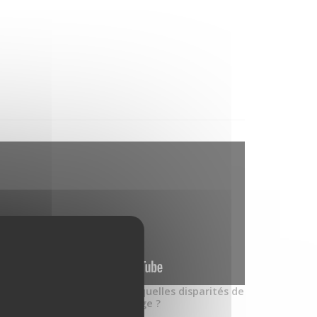
arcinome Canalaire In Situ : quelles disparités de
prise en charge ?