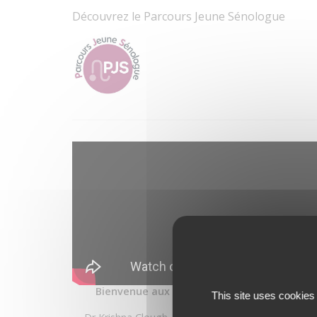
Découvrez le Parcours Jeune Sénologue
Bienvenue aux 44es journées de la SFSPM
This site uses cookies