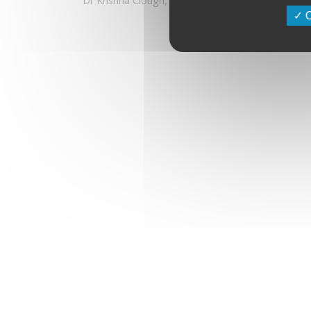
Dr Krishna Clough, Dr Luc Ceugnart et Pr Philippe
Rouanet.
O