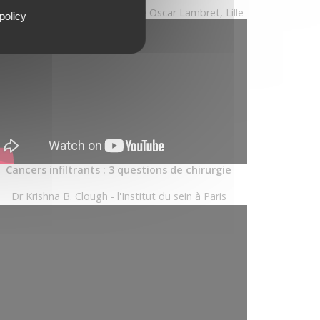
r Marie Pierre Chauvet - Centre Oscar Lambret, Lille
policy
Cancers infiltrants : 3 questions de chirurgie
Dr Krishna B. Clough - l'Institut du sein à Paris