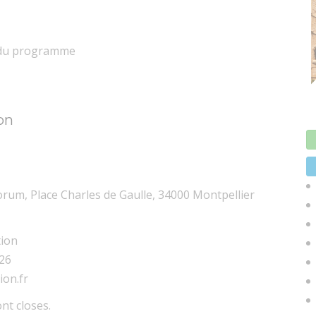
n du programme
on
orum, Place Charles de Gaulle, 34000 Montpellier
tion
 26
on.fr
nt closes.