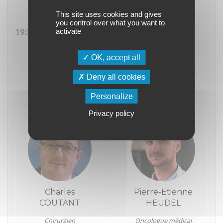
13009, France)
This site uses cookies and gives
you control over what you want to
19:30
Adaptation des modalités de
activate
radiothérapie au bilan pré et post
OK, accept all
opératoire.
Séverine RACADOT
(Centre Léon Bérard, Lyon,
Deny all cookies
France)
Personalize
Privacy policy
Charles
Pierre-Etienne
COUTANT
HEUDEL
Chirurgien
Oncologue médical