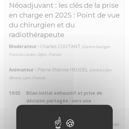
Néoadjuvant : les clés de la prise
en charge en 2025 : Point de vue
du chirurgien et du
radiothérapeute
Modérateur :
Charles COUTANT
(Centre Georges-
Francois Leclerc, Dijon, France)
Animateur :
Pierre-Etienne HEUDEL
(Centre Léon
Bérard, Lyon, France)
19:05
Bilan initial exhaustif et prise de
décision partagée : vers une
désescalade chirurgicale post-
néoadjuvante.
Marie BANNIER
(Institut Paoli-Calmettes, Marseille