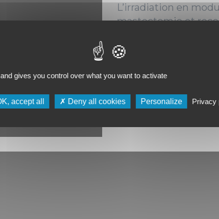
L’irradiation en modu
mastectomie et rec
immédiate par prothè
l’expérience de l’Inst
Toulouse - Oncopole.
 and gives you control over what you want to activate
Hélène Leray (Rennes)
K, accept all
Deny all cookies
Personalize
Privacy 
11/11/2020