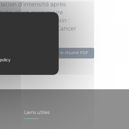
lation d’intensité après
onstruction mammaire
se pour cancer du sein :
itut Universitaire du Cancer
Télécharger le résumé PDF
policy
Liens utiles