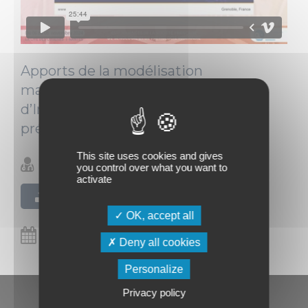
Apports de la modélisation
mathématique et des outils
d’Intelligence Artificielle dans la
prévention.
This site uses cookies and gives
Arnaud Attye (Grenoble)
you control over what you want to
activate
Télécharger le PDF
OK, accept all
06/11/2024
Deny all cookies
Personalize
Privacy policy