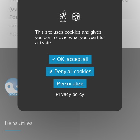
renseignez votre identifiant (email) et mot de passe
(ou utilisez “mot de passe oublié”)
Pour les non-membres, soumettez votre
candidature via
This site uses cookies and gives
https://www.senologie.com/devenirmembre
you control over what you want to
activate
OK, accept all
Deny all cookies
Personalize
Privacy policy
Liens utiles