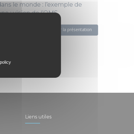
dans le monde : l’exemple de
ne : vision de l’OMS.
adou
Télécharger la présentation
policy
Liens utiles