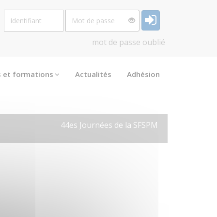
Identifiant
Mot
de
passe
mot de passe oublié
s et formations
Actualités
Adhésion
44es Journées de la SFSPM