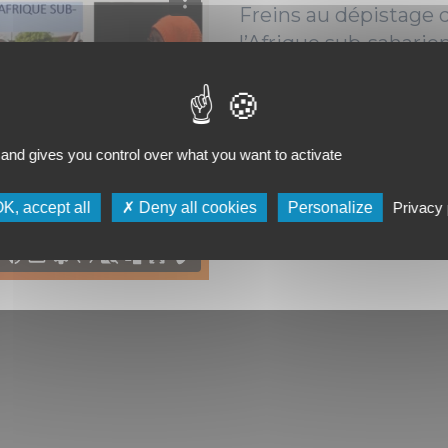
Freins au dépistage 
l’Afrique sub-saharien
Issimouha Dille Maham
(Brazzaville)
 and gives you control over what you want to activate
10/11/2023
K, accept all
Deny all cookies
Personalize
Privacy 