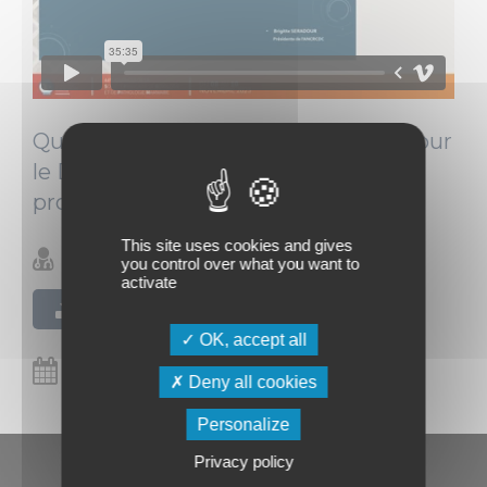
Quelle nouvelle « feuille de route » pour
le D.O. sein au 1er janvier 2024 ? Un
programme encore « organisé » ?
This site uses cookies and gives
Brigitte Séradour (Marseille)
you control over what you want to
activate
Télécharger la présentation
OK, accept all
08/11/2023
Deny all cookies
Personalize
Privacy policy