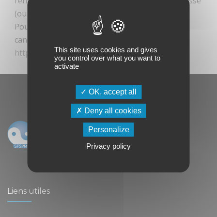
renseignez votre identifiant (email) et mot de passe
(ou utilisez “mot de passe oublié”)
Pour les non-membres, soumettez votre
candidature via
This site uses cookies and gives
https://www.senologie.com/devenirmembre
you control over what you want to
activate
OK, accept all
Deny all cookies
Personalize
Privacy policy
Liens utiles